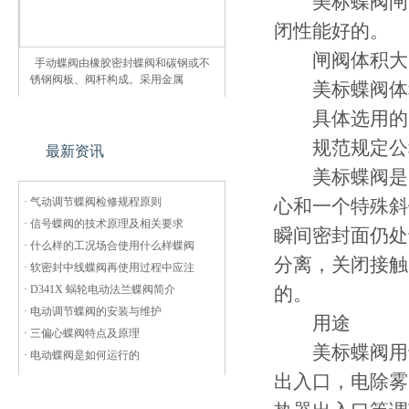
美标蝶阀闸阀
闭性能好的。
闸阀体积大，
手动蝶阀由橡胶密封蝶阀和碳钢或不
锈钢阀板、阀杆构成。采用金属
美标蝶阀体积
具体选用的时
规范规定公称
最新资讯
美标蝶阀是国
·
气动调节蝶阀检修规程原则
心和一个特殊斜
·
信号蝶阀的技术原理及相关要求
瞬间密封面仍处
·
什么样的工况场合使用什么样蝶阀
分离，关闭接触
·
软密封中线蝶阀再使用过程中应注
·
D341X 蜗轮电动法兰蝶阀简介
的。
·
电动调节蝶阀的安装与维护
用途
·
三偏心蝶阀特点及原理
美标蝶阀用于
·
电动蝶阀是如何运行的
出入口，电除雾