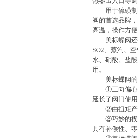
热器出入口等调
用于硫磺制酸
阀的首选品牌，
高温，操作方便
美标蝶阀还广
SO2、蒸汽、
水、硝酸、盐酸
用。
美标蝶阀的
①三向偏心的
延长了阀门使用
②由扭矩产
③巧妙的楔形
具有补偿性、零