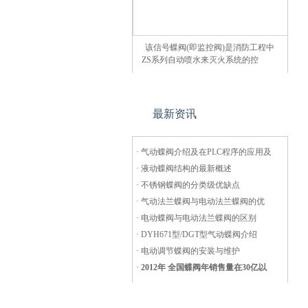
该信号蝶阀(即监控阀)是消防工程中
ZS系列自动喷水来灭火系统的控
最新资讯
·
气动蝶阀介绍及在PLC程序的应用及
·
液动蝶阀结构的最新概述
·
不锈钢蝶阀的分类级优缺点
·
气动法兰蝶阀与电动法兰蝶阀的优
·
电动蝶阀与电动法兰蝶阀的区别
·
DYH671型/DGT型气动蝶阀介绍
·
电动调节蝶阀的安装与维护
·
2012年 全国蝶阀年销售量在30亿以