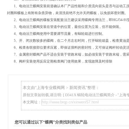
1、电动法兰蝶阀安装前道确认本厂产品性能和介质流向箭头是否与运动工况
封圈和蝶板上有附有杂质异物，未清洗前绝不允许关闭蝶板，以免损坏密封圈。
2、电动法兰蝶阀的碟板安装配套法兰建议采用碟阀专用法兰，即HGJ54-91
3、电动法兰蝶阀安装在管道中的位置，最佳位置为立装，但不能倒装。
4、电动法兰蝶阀使用中需要调节流量，有蜗轮箱进行控制。
5、开、闭次数较多的碟阀，在二个月左右时间，打开蜗轮箱盖，检查黄油是
6、检查各联接部位要求压紧，即保证填料的密封性，又可保证阀杆转动灵
7、金属密封蝶阀产品不适合安装于管路末端，如必须安装于管路末端，需采
8、阀杆安装使用反应定期检查阀门使用效果，发现故障及时排除
本文由“
上海专业蝶阀网
>
新闻资讯
”整理：
原创文章如转载,请注明: [
D341X 蜗轮电动法兰蝶阀简介
- "上海
本文网址：
您可以通过以下“蝶阀”分类找到类似产品