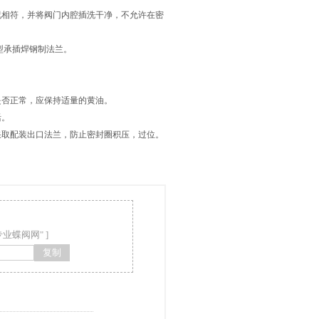
相符，并将阀门内腔插洗干净，不允许在密
型承插焊钢制法兰。
否正常，应保持适量的黄油。
活。
取配装出口法兰，防止密封圈积压，过位。
专业蝶阀网" ]