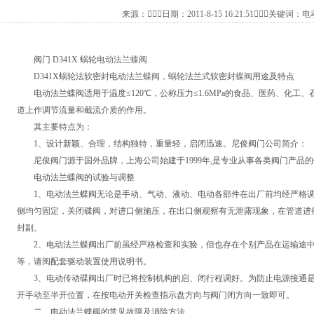
来源：日期：2011-8-15 16:21:51关键词：
电
阀门 D341X 蜗轮
电动法兰蝶阀
D341X蜗轮法软密封电动
法兰蝶阀
，蜗轮法兰式软密封
蝶阀
用途及特点
电动法兰蝶阀适用于温度≤120℃，公称压力≤1.6MPa的食品、医药、化工
道上作调节流量和截流介质的作用。
其主要特点为：
1、设计新颖、合理，结构独特，重量轻，启闭迅速。尼俊阀门公司简介：
尼俊阀门源于国外品牌，上海公司始建于1999年,是专业从事各类阀门产品
电动法兰蝶阀的试验与调整
1、电动法兰蝶阀无论是手动、气动、液动、电动各部件在出厂前均经严格调
侧均匀固定，关闭碟阀，对进口侧施压，在出口侧观察有无泄露现象，在管道进
封副。
2、电动法兰蝶阀出厂前虽经严格检查和实验，但也存在个别产品在运输途中
等，请阅配套驱动装置使用说明书。
3、电动传动碟阀出厂时已将控制机构的启、闭行程调好。为防止电源接通是
开手动至半开位置，在按电动开关检查指示盘方向与阀门闭方向一致即可。
二、电动法兰蝶阀的常见故障及消除方法