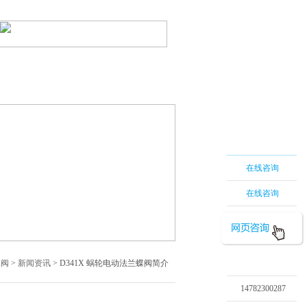
蝶阀
|
电动蝶阀
|
网站地图
系我们
在线留言
在线咨询
在线咨询
蝶阀
>
新闻资讯
> D341X 蜗轮电动法兰蝶阀简介
14782300287