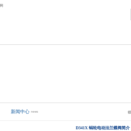
蝶阀产品
新闻资讯
市场营销
联
新闻中心
news
D341X 蜗轮电动法兰蝶阀简介