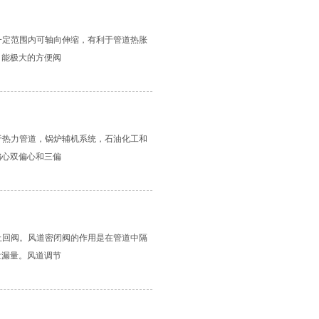
一定范围内可轴向伸缩，有利于管道热胀
，能极大的方便阀
于热力管道，锅炉辅机系统，石油化工和
偏心双偏心和三偏
止回阀。风道密闭阀的作用是在管道中隔
泄漏量。风道调节