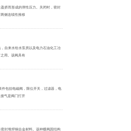
生盈挤而形成的弹性压力。关闭时，密封
右两侧连续性推移
站，自来水给水泵房以及电力石油化工冶
节之用。该阀具有
联件包括电磁阀，限位开关，过滤器，电
是接气是阀门打开
体密封堆焊铜合金材料。该种蝶阀因结构