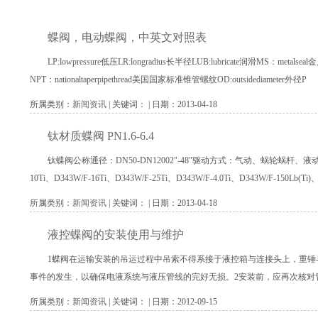
蝶阀，电动蝶阀，中英文对照表
LP:lowpressure低压LR:longradius长半径LUB:lubricate润滑MS：metalseal
NPT：nationaltaperpipethread美国国家标准锥管螺纹OD:outsidediameter外径P
所属类别：
新闻资讯
| 关键词： | 日期：2013-04-18
钛材质蝶阀 PN1.6-6.4
钛蝶阀公称通径：DN50-DN12002"-48"驱动方式：气动、蜗轮蜗杆、液
10Ti、D343W/F-16Ti、D343W/F-25Ti、D343W/F-4.0Ti、D343W/F-150Lb(Ti)、
所属类别：
新闻资讯
| 关键词： | 日期：2013-04-18
液控蝶阀的安装使用与维护
1蝶阀在运输安装的吊运过程中吊索不得系接于液控箱与连接头上，重锤
事件的发生，以确保电液系统与液压管线的完好无损。2安装前，应再次核对
所属类别：
新闻资讯
| 关键词： | 日期：2012-09-15