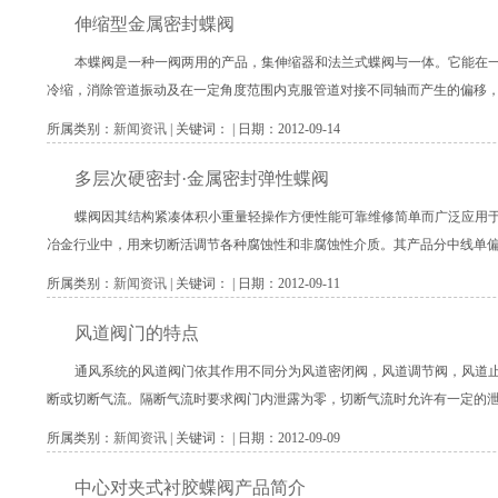
伸缩型金属密封蝶阀
本蝶阀是一种一阀两用的产品，集伸缩器和法兰式蝶阀与一体。它能在
冷缩，消除管道振动及在一定角度范围内克服管道对接不同轴而产生的偏移
所属类别：
新闻资讯
| 关键词： | 日期：2012-09-14
多层次硬密封·金属密封弹性蝶阀
蝶阀因其结构紧凑体积小重量轻操作方便性能可靠维修简单而广泛应用
冶金行业中，用来切断活调节各种腐蚀性和非腐蚀性介质。其产品分中线单
所属类别：
新闻资讯
| 关键词： | 日期：2012-09-11
风道阀门的特点
通风系统的风道阀门依其作用不同分为风道密闭阀，风道调节阀，风道
断或切断气流。隔断气流时要求阀门内泄露为零，切断气流时允许有一定的
所属类别：
新闻资讯
| 关键词： | 日期：2012-09-09
中心对夹式衬胶蝶阀产品简介