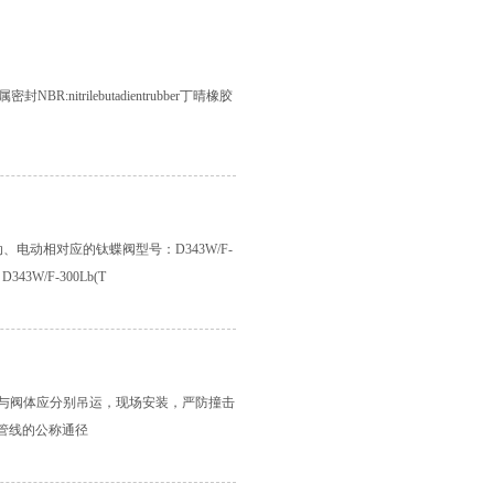
金属密封NBR:nitrilebutadientrubber丁晴橡胶
动、电动相对应的钛蝶阀型号：D343W/F-
D343W/F-300Lb(T
与阀体应分别吊运，现场安装，严防撞击
管线的公称通径