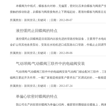
本蝶阀为中线式，蝶板各向对称，无偏置，密封比压来自蝶板与阀座产
接触的移动轨迹，从蝶板与阀座接角的上下两端起始，逐渐向蝶板与阀座左
所属类别：
新闻资讯
| 关键词： | 日期：2012-09-07
液控缓闭止回蝶阀的特点
液控缓闭止回蝶阀是目前国内比较先进的管路控制设备，主要用于水电
金矿山等其他各类泵站，安装在水轮机进口或泵路出口管路，作截止止回调
所属类别：
新闻资讯
| 关键词： | 日期：2012-09-06
气动球阀/气动蝶阀三联件中的电磁阀安装
气动球阀/气动蝶阀三联件中的电磁阀安装气动阀门都会配对三联件，三
磁阀主要起开关作用，一般厂家都是根据客户要求在厂区调试好的，一般都
所属类别：
新闻资讯
| 关键词： | 日期：2012-07-24
单偏心软密封蝶阀的特点
我公司生产的软密封蝶阀为单偏心结构，橡胶密封圈镶嵌在蝶板上，阀