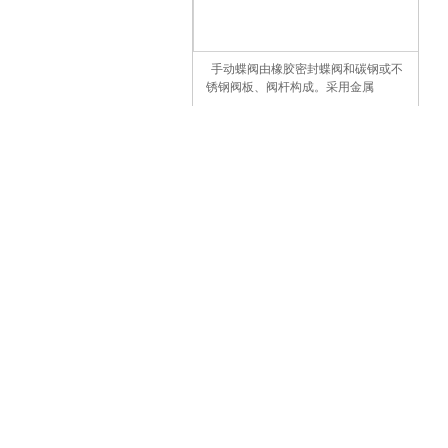
手动蝶阀由橡胶密封蝶阀和碳钢或不
锈钢阀板、阀杆构成。采用金属