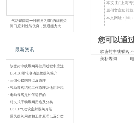
本文由“
上海专
原创文章如转载,
本文网址：
气动蝶阀是一种转角为90°的旋转类
阀门,密封性能优良，流通能力大
您可以通过
最新资讯
软密封中线蝶阀
美标蝶阀
·
软密封中线蝶阀再使用过程中应注
·
D341X 蜗轮电动法兰蝶阀简介
·
三偏心蝶阀特点及原理
·
气动蝶阀结构工作原理及适用环境
·
电动蝶阀是如何运行的
·
对夹式手动蝶阀用途及分类
·
D671F气动软密封蝶阀介绍
·
通风蝶阀用途和工作原理以及分类