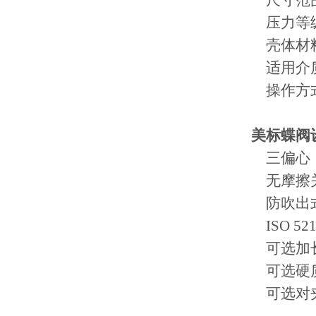
尺寸范围：
压力等级：1
壳体材料
适用介质
操作方式
美标蝶阀
三偏心
无摩擦
防吹出式
ISO 521
可选加长
可选硬质
可选对夹