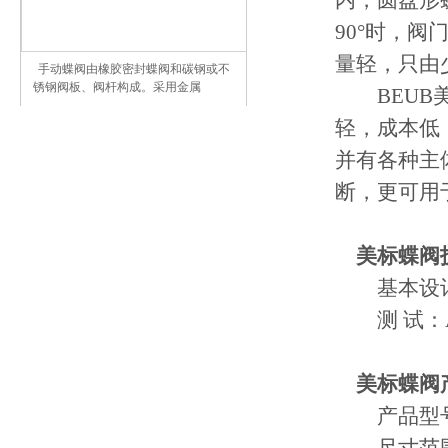
内，圆盘形蝶
90°时，
量轻，只由
手动蝶阀由橡胶密封蝶阀和碳钢或不
锈钢阀板、阀杆构成。采用金属
BEUB美
轻，成本低，
并有各种主
断，更可用
美标蝶阀
基本设计：A
测 试：API 
美标蝶阀
产品型号：D