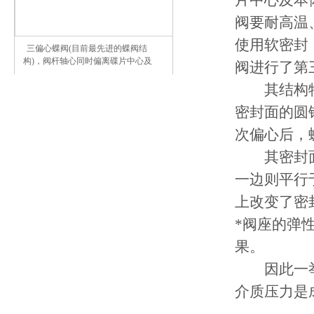
片中心及本
阀要耐高温
使用软密封
三偏心蝶阀(目前最先进的蝶阀结
构)，阀杆轴心同时偏离碟片中心及
阀进行了第
其结构特
密封面的圆
次偏心后，
其密封面
一边则平行
上改变了密
*阀座的弹
果。
因此一举
介质压力是