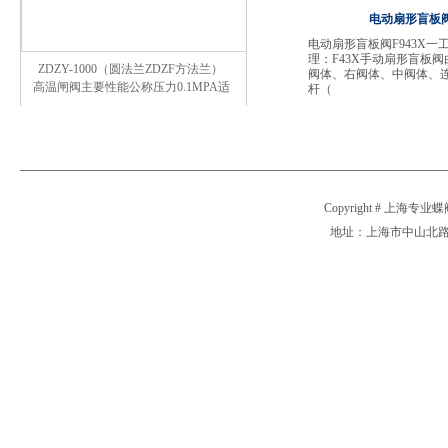
电动扇形盲板阀
电动扇形盲板阀F943X一
理：F43X手动扇形盲板阀
ZDZY-1000（圆法兰ZDZF方法兰）
阀体、右阀体、中阀体、
高温闸阀主要性能公称压力0.1MPA适
杆（
Copyright # 上海专业
地址：上海市中山北路2911号